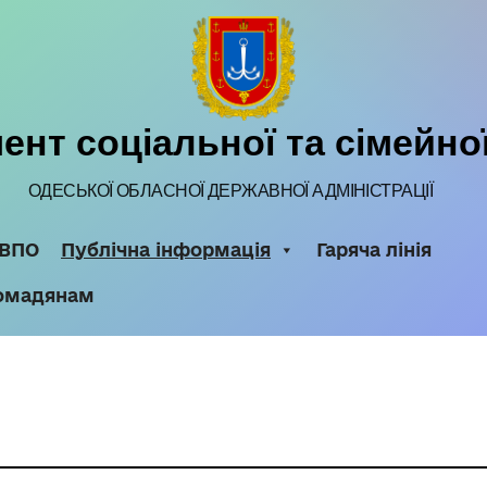
нт соціальної та сімейно
ОДЕСЬКОЇ ОБЛАСНОЇ ДЕРЖАВНОЇ АДМIНIСТРАЦIЇ
ВПО
Публічна інформація
Гаряча лінія
омадянам