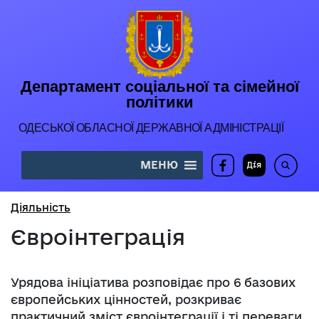
Департамент соціальної та сімейної
політики
ОДЕСЬКОЇ ОБЛАСНОЇ ДЕРЖАВНОЇ АДМIНIСТРАЦIЇ
МЕНЮ
Діяльність
Євроінтеграція
Урядова ініціатива розповідає про 6 базових
європейських цінностей, розкриває
практичний зміст євроінтеграції і ті переваги